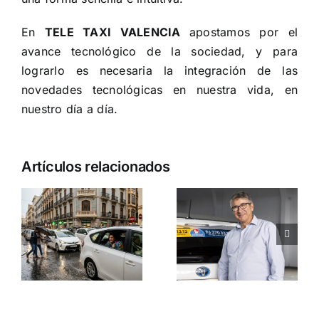
En
TELE TAXI VALENCIA
apostamos por el
avance tecnológico de la sociedad, y para
lograrlo es necesaria la integración de las
novedades tecnológicas en nuestra vida, en
nuestro día a día.
Artículos relacionados
Características
n
de los
Cómo
taxistas
moverte
e
para
por Ciutat
a
escogerles
Vella Nord
siempre