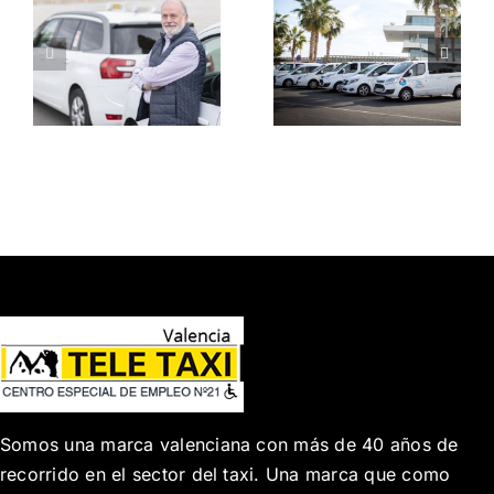
con más
Asamblea
d
kilómetros
General
del mundo
Ordinaria
d
es un taxi y
2024
xi
está en
España
Somos una marca valenciana con más de 40 años de
recorrido en el sector del taxi. Una marca que como