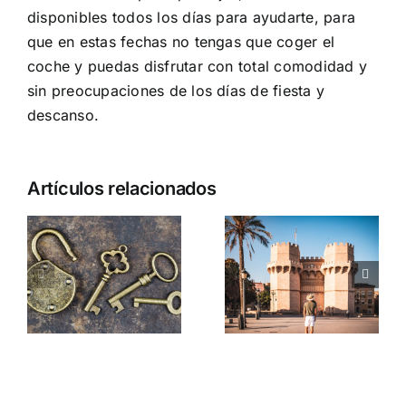
disponibles todos los días para ayudarte, para
que en estas fechas no tengas que coger el
coche y puedas disfrutar con total comodidad y
sin preocupaciones de los días de fiesta y
descanso.
Artículos relacionados
5 planes
que hacer
El origen
s
en Valencia
del
o
en la
taxímetro
actualidad