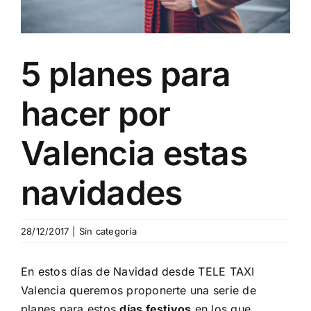
Blog
5 planes para
Contacto
hacer por
Valencia estas
navidades
28/12/2017
|
Sin categoría
En estos días de Navidad desde TELE TAXI
Valencia queremos proponerte una serie de
planes para estos
días festivos
en los que