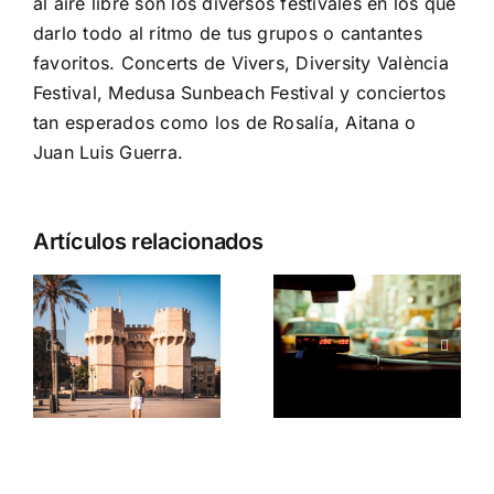
al aire libre son los diversos festivales en los que
darlo todo al ritmo de tus grupos o cantantes
favoritos.
Concerts de Vivers
,
Diversity València
Festival
,
Medusa Sunbeach Festival
y conciertos
tan esperados como los de Rosalía, Aitana o
Juan Luis Guerra.
Artículos relacionados
Prepara tu
r
El origen
mejor plan
a
del
de otoño
taxímetro
con
d
nosotros