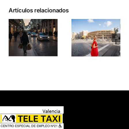
Artículos relacionados
n
y
Muévete
El porqué
:
con Tele
de la mona
d
Taxi en
de Pascua
primavera