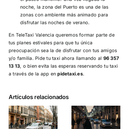
noche, la zona del Puerto es una de las
zonas con ambiente más animado para
disfrutar las noches de verano.
En
TeleTaxi Valencia
queremos formar parte de
tus planes estivales para que tu única
preocupación sea la de disfrutar con tus amigos
y/o familia. Pide tu taxi ahora llamando al
96 357
13 13
, o bien evita las esperas reservando tu taxi
a través de la app en
pidetaxi.es
.
Artículos relacionados
Navidad en
Taxi en
5
Valencia y
Valencia:
s
movilidad: