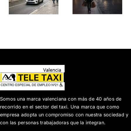
septiembre
e
una ciudad
lleno de
l
que no se
sorpresas
detiene
Somos una marca valenciana con más de 40 años de
recorrido en el sector del taxi. Una marca que como
empresa adopta un compromiso con nuestra sociedad y
con las personas trabajadoras que la integran.